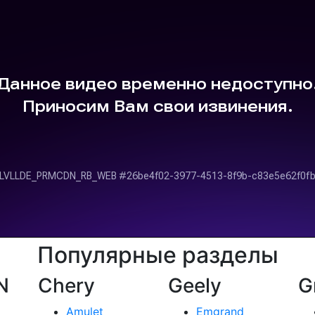
Популярные разделы
N
Chery
Geely
G
Amulet
Emgrand