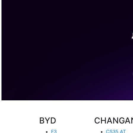
BYD
CHANGA
F3
CS35 AT