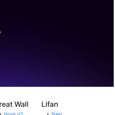
reat Wall
Lifan
Hover H3
Breez