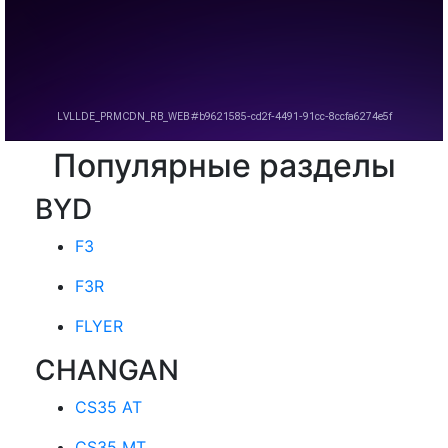
Популярные разделы
BYD
F3
F3R
FLYER
CHANGAN
CS35 AT
CS35 MT