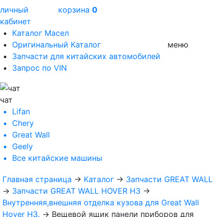
личный
корзина
0
кабинет
Каталог Масел
Оригинальный Каталог
меню
Запчасти для китайских автомобилей
Запрос по VIN
чат
Lifan
Chery
Great Wall
Geely
Все
китайские машины
Главная страница
→
Каталог
→
Запчасти GREAT WALL
→
Запчасти GREAT WALL HOVER H3
→
Внутренняя,внешняя отделка кузова для Great Wall
Hover H3.
→
Вещевой ящик панели приборов для