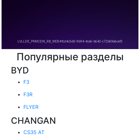
Популярные разделы
BYD
F3
F3R
FLYER
CHANGAN
CS35 AT