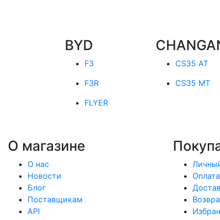
BYD
CHANGA
F3
CS35 AT
F3R
CS35 MT
FLYER
О магазине
Покуп
О нас
Личный
Новости
Оплата
Блог
Доста
Поставщикам
Возвра
API
Избра