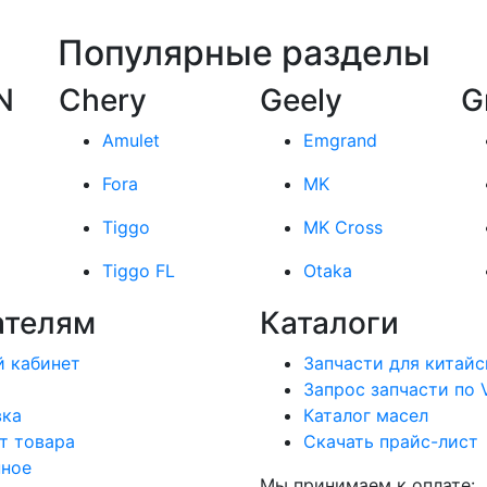
Популярные разделы
N
Chery
Geely
G
Amulet
Emgrand
Fora
MK
Tiggo
MK Cross
Tiggo FL
Otaka
ателям
Каталоги
 кабинет
Запчасти для китайс
Запрос запчасти по 
вка
Каталог масел
т товара
Скачать прайс-лист
нное
Мы принимаем к оплате: