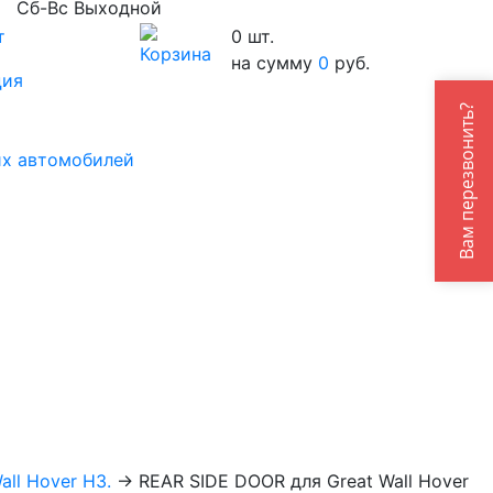
Сб-Вс Выходной
т
0
шт.
на сумму
0
руб.
ция
Вам перезвонить?
их автомобилей
all Hover H3.
→
REAR SIDE DOOR для Great Wall Hover