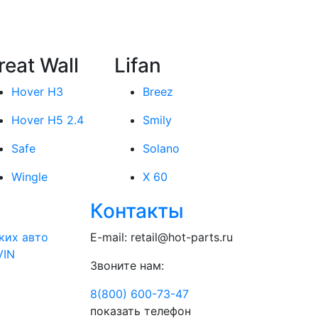
reat Wall
Lifan
Hover H3
Breez
Hover H5 2.4
Smily
Safe
Solano
Wingle
X 60
Контакты
ких авто
E-mail:
retail@hot-parts.ru
VIN
Звоните нам:
8(800) 600-73-
47
показать телефон